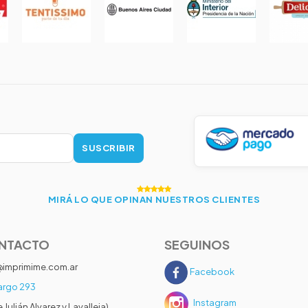
SUSCRIBIR
MIRÁ LO QUE OPINAN NUESTROS CLIENTES
NTACTO
SEGUINOS
@imprimime.com.ar
Facebook
rgo 293
Instagram
e Julián Alvarez y Lavalleja)