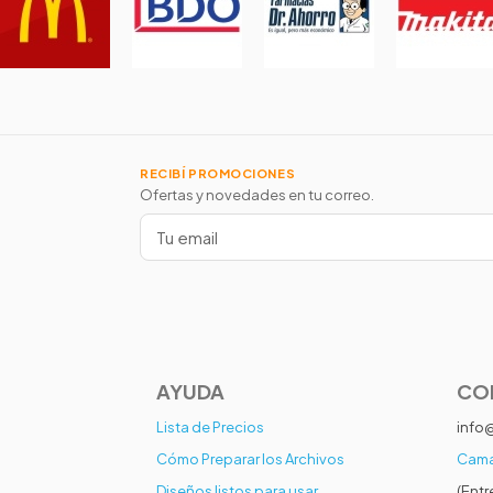
RECIBÍ PROMOCIONES
Ofertas y novedades en tu correo.
AYUDA
CO
Lista de Precios
info
Cómo Preparar los Archivos
Cama
Diseños listos para usar
(Entr