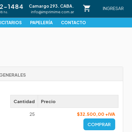
82-1484
Camargo 293. CABA.
INGRESAR
info@imprimime.com.ar
18 hs.
ICITARIOS
PAPELERÍA
CONTACTO
GENERALES
Cantidad
Precio
25
$32.500,00 +IVA
COMPRAR