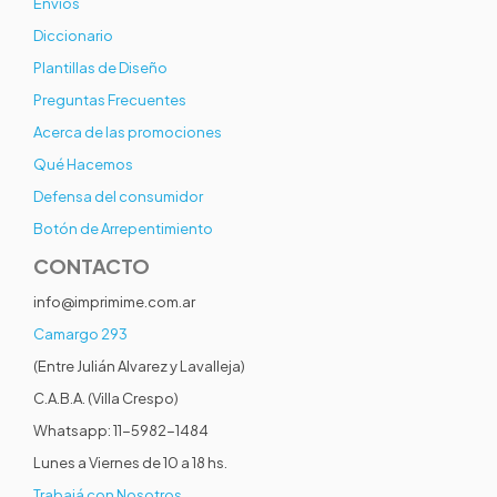
Envíos
Diccionario
Plantillas de Diseño
Preguntas Frecuentes
Acerca de las promociones
Qué Hacemos
Defensa del consumidor
Botón de Arrepentimiento
CONTACTO
info@imprimime.com.ar
Camargo 293
(Entre Julián Alvarez y Lavalleja)
C.A.B.A. (Villa Crespo)
Whatsapp: 11-5982-1484
Lunes a Viernes de 10 a 18 hs.
Trabajá con Nosotros