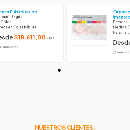
anes Publicitarios
Organi
Imanta
resión Digital
l Color
Personali
rega en 5 días hábiles
Medida 21
Para marc
esde
$18.611,00
+ IVA
Desd
0 unidades
/1 unidad
NUESTROS CLIENTES: