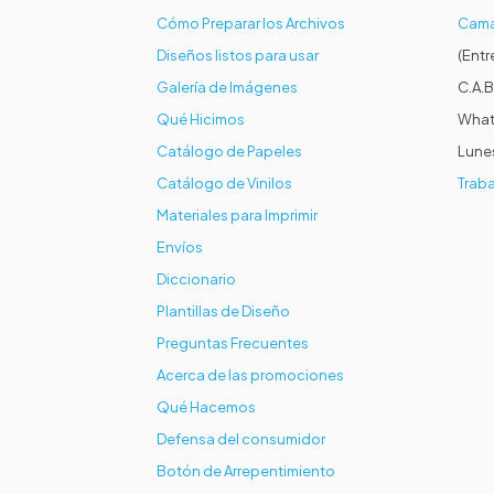
Cómo Preparar los Archivos
Cama
Diseños listos para usar
(Entr
Galería de Imágenes
C.A.B
Qué Hicimos
What
Catálogo de Papeles
Lunes
Catálogo de Vinilos
Traba
Materiales para Imprimir
Envíos
Diccionario
Plantillas de Diseño
Preguntas Frecuentes
Acerca de las promociones
Qué Hacemos
Defensa del consumidor
Botón de Arrepentimiento