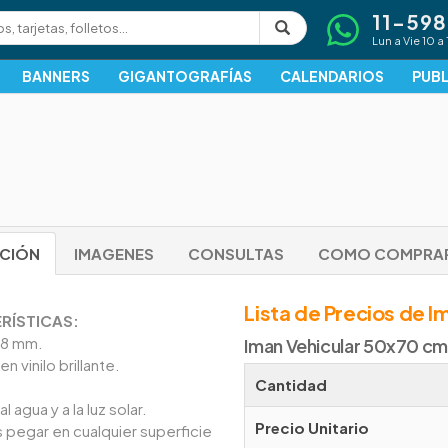
11-59
Lun a Vie 10 a 
BANNERS
GIGANTOGRAFÍAS
CALENDARIOS
PUBL
PCIÓN
IMAGENES
CONSULTAS
COMO COMPRA
Lista de Precios de I
RÍSTICAS:
,8 mm.
Iman Vehicular 50x70 cm
n vinilo brillante.
Cantidad
l agua y a la luz solar.
Precio Unitario
pegar en cualquier superficie