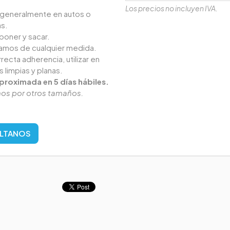
Los precios no incluyen IVA.
n generalmente en autos o
s.
 poner y sacar.
camos de cualquier medida.
recta adherencia, utilizar en
s limpias y planas.
proximada en 5 días hábiles.
os por otros tamaños.
LTANOS