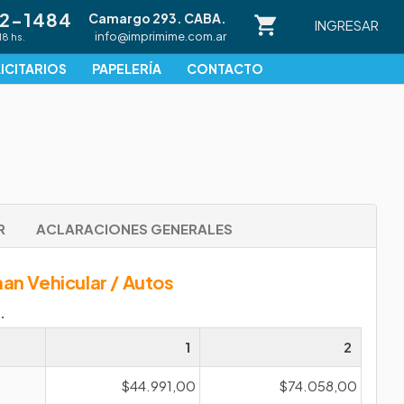
82-1484
Camargo 293. CABA.
INGRESAR
info@imprimime.com.ar
18 hs.
ICITARIOS
PAPELERÍA
CONTACTO
R
ACLARACIONES GENERALES
man Vehicular / Autos
.
1
2
$44.991,00
$74.058,00