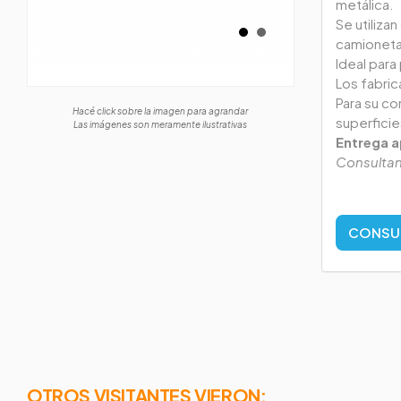
metálica.
Se utiliza
camioneta
Ideal para
Los fabri
Para su cor
Hacé click sobre la imagen para agrandar
superficie
Las imágenes son meramente ilustrativas
Entrega a
Consultan
CONSU
OTROS VISITANTES VIERON: