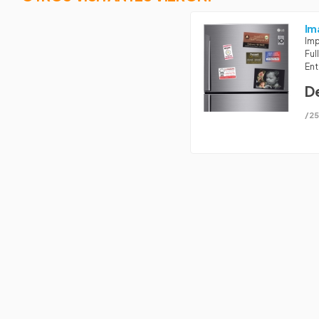
Im
Imp
Ful
Ent
D
/25