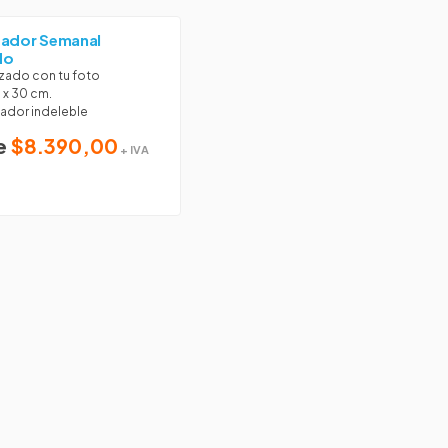
zador Semanal
do
zado con tu foto
 x 30 cm.
ador indeleble
e
$8.390,00
+ IVA