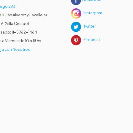
rgo 293
Instagram
e Julián Alvarez y Lavalleja)
.A. (Villa Crespo)
Twitter
sapp: 11-5982-1484
Pinterest
 a Viernes de 10 a 18 hs.
já con Nosotros